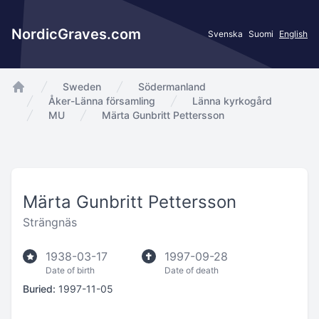
NordicGraves.com
Svenska
Suomi
English
Sweden
Södermanland
app.Start
Åker-Länna församling
Länna kyrkogård
MU
Märta Gunbritt Pettersson
Märta Gunbritt Pettersson
Strängnäs
1938-03-17
1997-09-28
Date of birth
Date of death
Buried:
1997-11-05