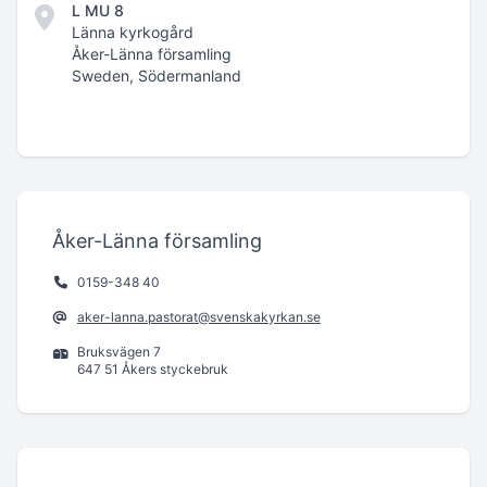
L MU 8
Länna kyrkogård
Åker-Länna församling
Sweden, Södermanland
Åker-Länna församling
0159-348 40
aker-lanna.pastorat@svenskakyrkan.se
Bruksvägen 7
647 51 Åkers styckebruk