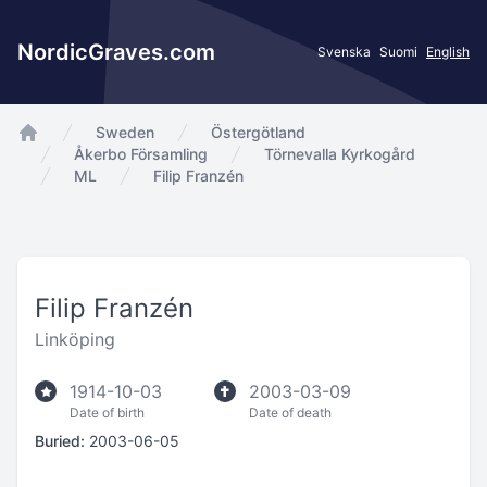
NordicGraves.com
Svenska
Suomi
English
Sweden
Östergötland
app.Start
Åkerbo Församling
Törnevalla Kyrkogård
ML
Filip Franzén
Filip Franzén
Linköping
1914-10-03
2003-03-09
Date of birth
Date of death
Buried:
2003-06-05