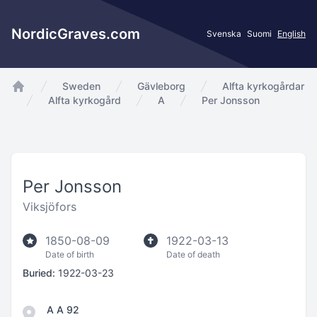
NordicGraves.com
Svenska
Suomi
English
Sweden
Gävleborg
Alfta kyrkogårdar
app.Start
Alfta kyrkogård
A
Per Jonsson
Per Jonsson
Viksjöfors
1850-08-09
1922-03-13
Date of birth
Date of death
Buried:
1922-03-23
A A 92