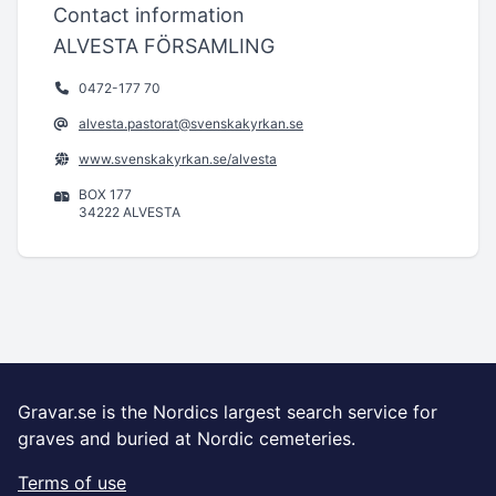
Contact information
ALVESTA FÖRSAMLING
0472-177 70
alvesta.pastorat@svenskakyrkan.se
www.svenskakyrkan.se/alvesta
BOX 177
34222 ALVESTA
Gravar.se is the Nordics largest search service for
graves and buried at Nordic cemeteries.
Terms of use