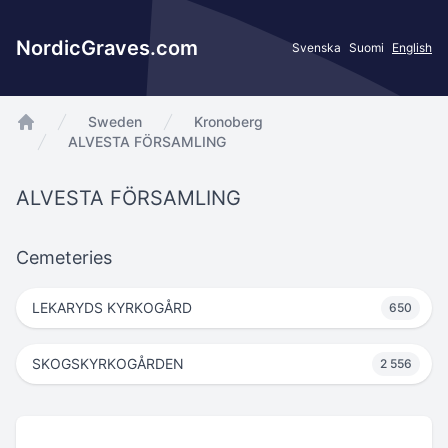
NordicGraves.com
Svenska
Suomi
English
Sweden
Kronoberg
app.Start
ALVESTA FÖRSAMLING
ALVESTA FÖRSAMLING
Cemeteries
LEKARYDS KYRKOGÅRD
650
SKOGSKYRKOGÅRDEN
2 556