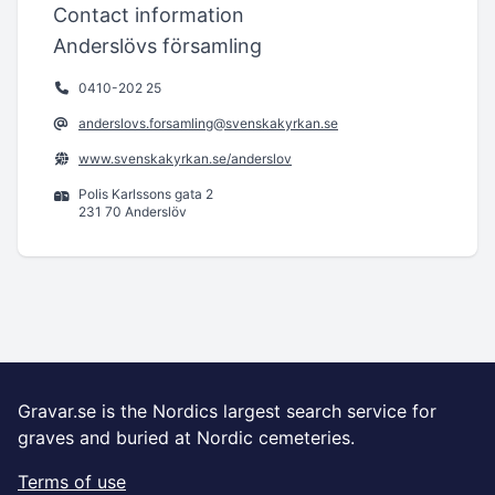
Contact information
Anderslövs församling
0410-202 25
anderslovs.forsamling@svenskakyrkan.se
www.svenskakyrkan.se/anderslov
Polis Karlssons gata 2
231 70 Anderslöv
Gravar.se is the Nordics largest search service for
graves and buried at Nordic cemeteries.
Terms of use