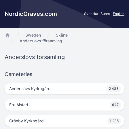
NordicGraves.com
Svenska
Suomi
English
Sweden
Skåne
app.Start
Anderslövs församling
Anderslövs församling
Cemeteries
Anderslövs Kyrkogård
2 483
Fru Alstad
647
Grönby Kyrkogård
1 235