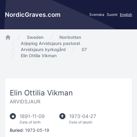
NordicGraves.com
Svenska
Suomi
English
Sweden
Norrbotten
app.Start
Arjeplog Arvidsjaurs pastorat
Arvidsjaurs kyrkogård
07
Elin Ottilia Vikman
Elin Ottilia Vikman
ARVIDSJAUR
1891-11-09
1973-04-27
Date of birth
Date of death
Buried:
1973-05-19