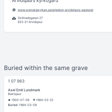
Arvidsjaurs kyrkogård
www.svenskakyrkan.se/arjeplog-arvidsjaurs-pastorat
Skillnadsgatan 27
933 31 Arvidsjaur
Buried within the same grave
1 07 963
Axel Emil Lundmark
Baktsjaur
1900-07-08
1964-02-22
Buried:
1964-03-08