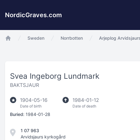
NordicGraves.com
Sweden
Norrbotten
Arjeplog Arvidsjaur
app.Start
Svea Ingeborg Lundmark
BAKTSJAUR
1904-05-16
1984-01-12
Date of birth
Date of death
Buried:
1984-01-28
1 07 963
Arvidsjaurs kyrkogård