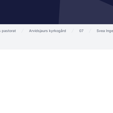
s pastorat
Arvidsjaurs kyrkogård
07
Svea Ing