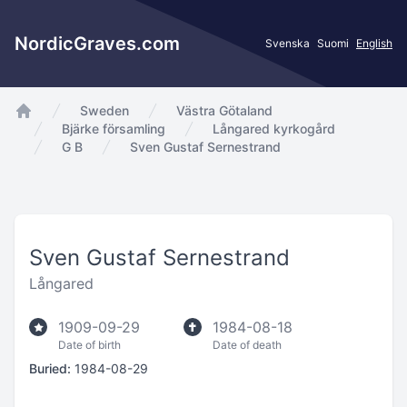
NordicGraves.com
Svenska
Suomi
English
Sweden
Västra Götaland
app.Start
Bjärke församling
Långared kyrkogård
G B
Sven Gustaf Sernestrand
Sven Gustaf Sernestrand
Långared
1909-09-29
1984-08-18
Date of birth
Date of death
Buried:
1984-08-29