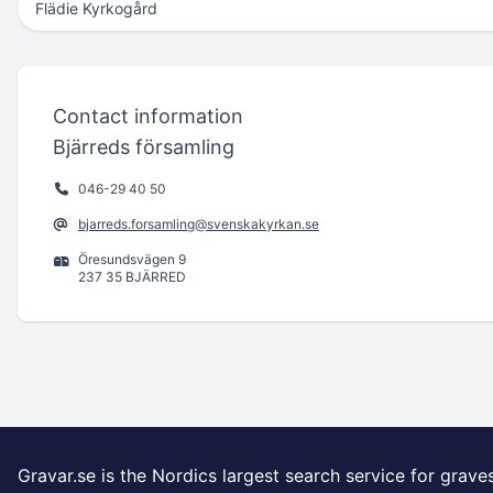
Flädie Kyrkogård
Contact information
Bjärreds församling
046-29 40 50
bjarreds.forsamling@svenskakyrkan.se
Öresundsvägen 9
237 35 BJÄRRED
Gravar.se is the Nordics largest search service for grave