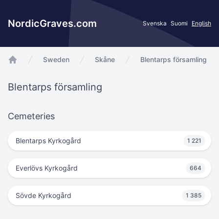
NordicGraves.com
Svenska
Suomi
English
Sweden
Skåne
Blentarps församling
app.Start
Blentarps församling
Cemeteries
Blentarps Kyrkogård
1 221
Everlövs Kyrkogård
664
Sövde Kyrkogård
1 385