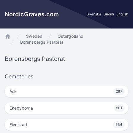
NordicGraves.com
Svenska
Suomi
English
Sweden
Östergötland
app.Start
Borensbergs Pastorat
Borensbergs Pastorat
Cemeteries
Ask
287
Ekebyborna
501
Fivelstad
564