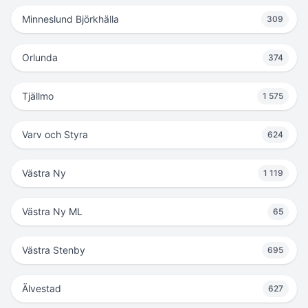
Minneslund Björkhälla
309
Orlunda
374
Tjällmo
1 575
Varv och Styra
624
Västra Ny
1 119
Västra Ny ML
65
Västra Stenby
695
Älvestad
627