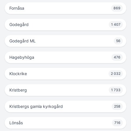
Fornåsa
869
Godegård
1 407
Godegård ML
56
Hagebyhöga
476
Klockrike
2 032
Kristberg
1 733
Kristbergs gamla kyrkogård
258
Lönsås
716