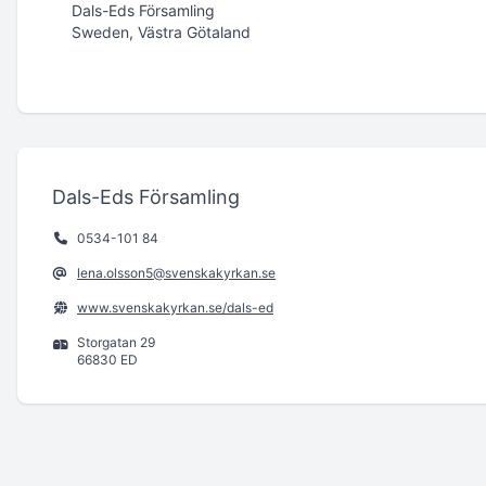
Dals-Eds Församling
Sweden, Västra Götaland
Dals-Eds Församling
0534-101 84
lena.olsson5@svenskakyrkan.se
www.svenskakyrkan.se/dals-ed
Storgatan 29
66830 ED