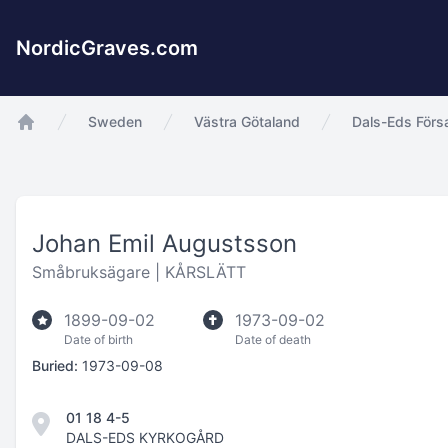
NordicGraves.com
Sweden
Västra Götaland
Dals-Eds Förs
app.Start
Johan Emil Augustsson
Småbruksägare |
KÅRSLÄTT
1899-09-02
1973-09-02
Date of birth
Date of death
Buried:
1973-09-08
01 18 4-5
DALS-EDS KYRKOGÅRD