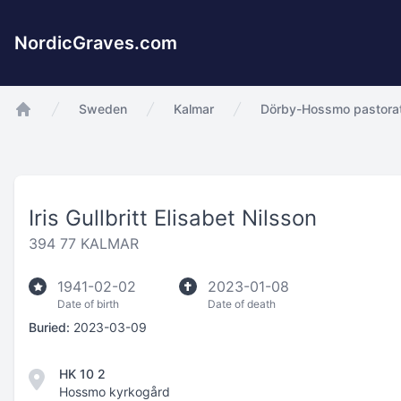
NordicGraves.com
Sweden
Kalmar
Dörby-Hossmo pastora
app.Start
Iris Gullbritt Elisabet Nilsson
394 77 KALMAR
1941-02-02
2023-01-08
Date of birth
Date of death
Buried:
2023-03-09
HK 10 2
Hossmo kyrkogård