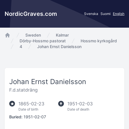
NordicGraves.com
Svenska
Suomi
English
Sweden
Kalmar
app.Start
Dörby-Hossmo pastorat
Hossmo kyrkogård
4
Johan Ernst Danielsson
Johan Ernst Danielsson
F.d.statdräng
1865-02-23
1951-02-03
Date of birth
Date of death
Buried:
1951-02-07