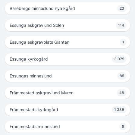
Bärebergs minneslund nya kgård
23
Essunga askgravlund Solen
114
Essunga askgravplats Gläntan
1
Essunga kyrkogård
3 075
Essungas minneslund
85
Främmestad askgravlund Muren
48
Främmestads kyrkogård
1 389
Främmestads minneslund
6