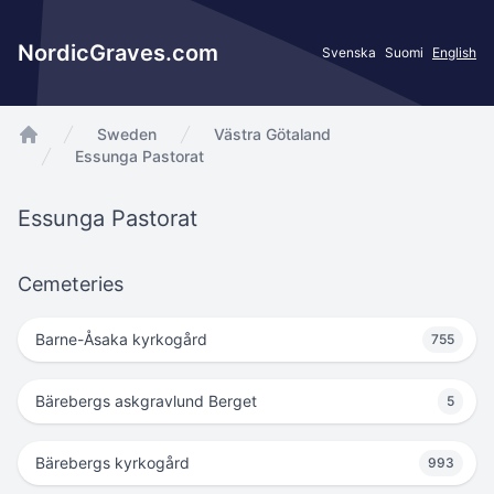
NordicGraves.com
Svenska
Suomi
English
Sweden
Västra Götaland
app.Start
Essunga Pastorat
Essunga Pastorat
Cemeteries
Barne-Åsaka kyrkogård
755
Bärebergs askgravlund Berget
5
Bärebergs kyrkogård
993