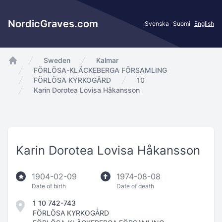
NordicGraves.com
Svenska
Suomi
English
Sweden
Kalmar
app.Start
FÖRLÖSA-KLÄCKEBERGA FÖRSAMLING
FÖRLÖSA KYRKOGÅRD
10
Karin Dorotea Lovisa Håkansson
Karin Dorotea Lovisa Håkansson
1904-02-09
1974-08-08
Date of birth
Date of death
1 10 742-743
FÖRLÖSA KYRKOGÅRD