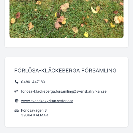
FÖRLÖSA-KLÄCKEBERGA FÖRSAMLING
0480-447180
forlosa-klackeberga.forsamling@svenskakyrkan.se
www.svenskakyrkan.se/forlosa
Förlösavägen 3
39364 KALMAR