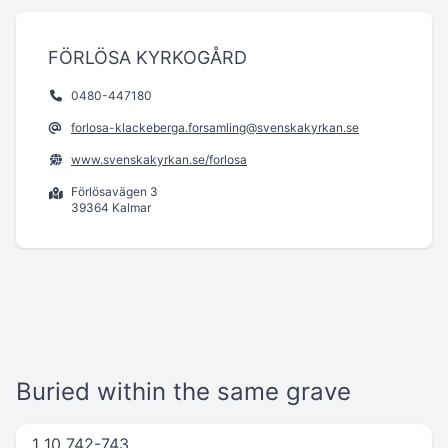
FÖRLÖSA KYRKOGÅRD
0480-447180
forlosa-klackeberga.forsamling@svenskakyrkan.se
www.svenskakyrkan.se/forlosa
Förlösavägen 3
39364 Kalmar
Buried within the same grave
1 10 742-743