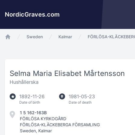
NordicGraves.com
Sweden
Kalmar
FÖRLÖSA-KLÄCKEBER
app.Start
Selma Maria Elisabet Mårtensson
Hushållerska
1892-11-26
1981-05-23
Date of birth
Date of death
1 5 162-163B
FÖRLÖSA KYRKOGÅRD
FÖRLÖSA-KLÄCKEBERGA FÖRSAMLING
Sweden, Kalmar