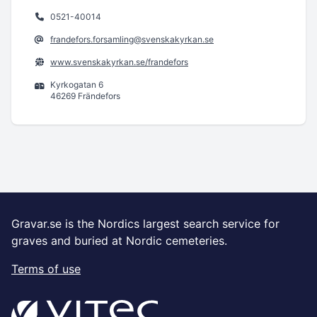
0521-40014
frandefors.forsamling@svenskakyrkan.se
www.svenskakyrkan.se/frandefors
Kyrkogatan 6
46269 Frändefors
Gravar.se is the Nordics largest search service for
graves and buried at Nordic cemeteries.
Terms of use