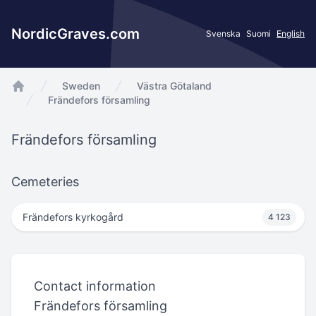
NordicGraves.com
Svenska
Suomi
English
Sweden
Västra Götaland
app.Start
Frändefors församling
Frändefors församling
Cemeteries
Frändefors kyrkogård
4 123
Contact information
Frändefors församling