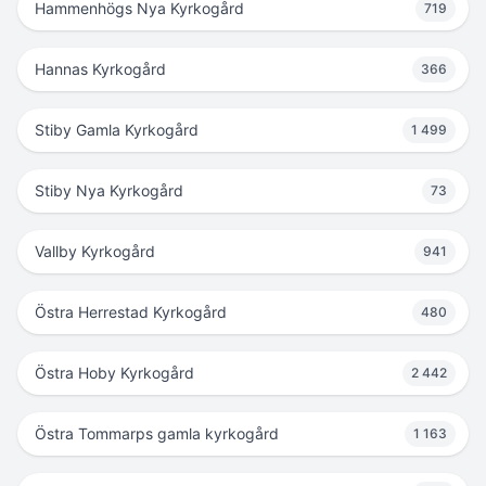
Hammenhögs Nya Kyrkogård
719
Hannas Kyrkogård
366
Stiby Gamla Kyrkogård
1 499
Stiby Nya Kyrkogård
73
Vallby Kyrkogård
941
Östra Herrestad Kyrkogård
480
Östra Hoby Kyrkogård
2 442
Östra Tommarps gamla kyrkogård
1 163