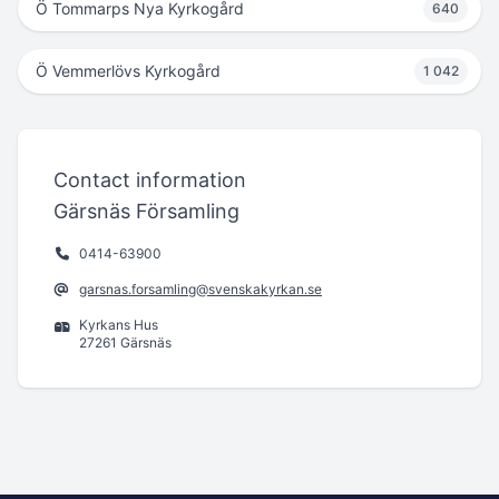
Ö Tommarps Nya Kyrkogård
640
Ö Vemmerlövs Kyrkogård
1 042
Contact information
Gärsnäs Församling
0414-63900
garsnas.forsamling@svenskakyrkan.se
Kyrkans Hus
27261 Gärsnäs