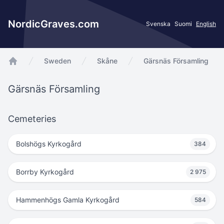
NordicGraves.com
Svenska
Suomi
English
Sweden
Skåne
Gärsnäs Församling
app.Start
Gärsnäs Församling
Cemeteries
Bolshögs Kyrkogård
384
Borrby Kyrkogård
2 975
Hammenhögs Gamla Kyrkogård
584