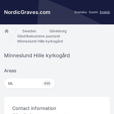
NordicGraves.com
Svenska
Suomi
English
Sweden
Gävleborg
app.Start
Gästrikekustens pastorat
Minneslund Hille kyrkogård
Minneslund Hille kyrkogård
Areas
ML
435
Contact information