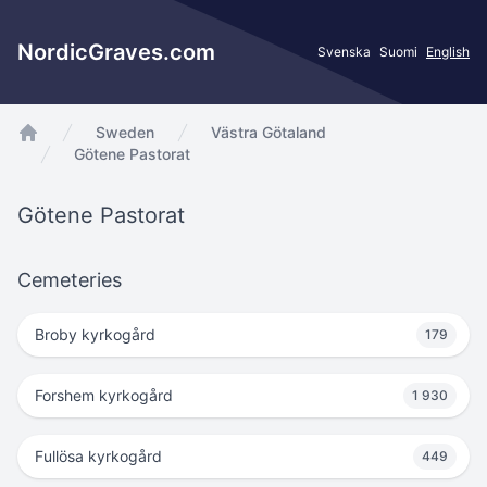
NordicGraves.com
Svenska
Suomi
English
Sweden
Västra Götaland
app.Start
Götene Pastorat
Götene Pastorat
Cemeteries
Broby kyrkogård
179
Forshem kyrkogård
1 930
Fullösa kyrkogård
449