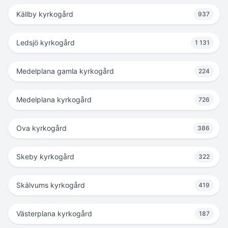
Källby kyrkogård
937
Ledsjö kyrkogård
1 131
Medelplana gamla kyrkogård
224
Medelplana kyrkogård
726
Ova kyrkogård
386
Skeby kyrkogård
322
Skälvums kyrkogård
419
Västerplana kyrkogård
187