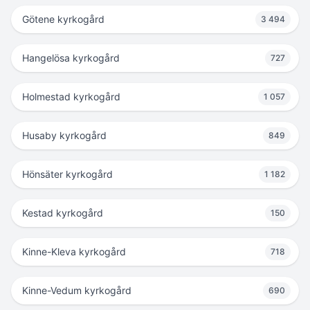
Götene kyrkogård
3 494
Hangelösa kyrkogård
727
Holmestad kyrkogård
1 057
Husaby kyrkogård
849
Hönsäter kyrkogård
1 182
Kestad kyrkogård
150
Kinne-Kleva kyrkogård
718
Kinne-Vedum kyrkogård
690