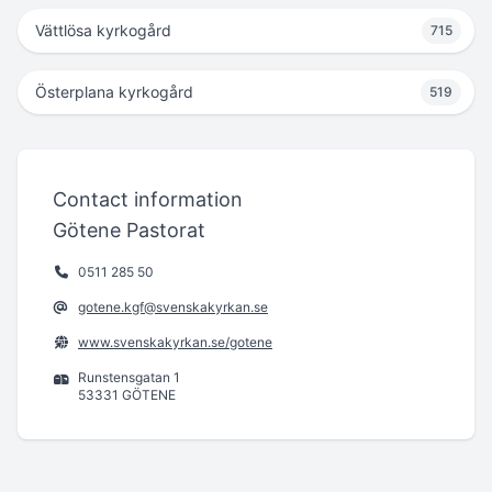
Vättlösa kyrkogård
715
Österplana kyrkogård
519
Contact information
Götene Pastorat
0511 285 50
gotene.kgf@svenskakyrkan.se
www.svenskakyrkan.se/gotene
Runstensgatan 1
53331 GÖTENE