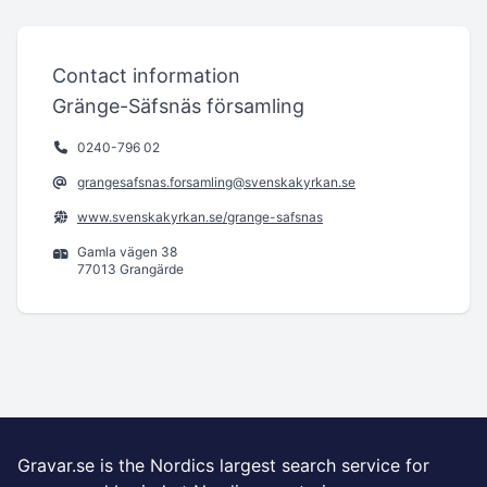
Contact information
Gränge-Säfsnäs församling
0240-796 02
grangesafsnas.forsamling@svenskakyrkan.se
www.svenskakyrkan.se/grange-safsnas
Gamla vägen 38
77013 Grangärde
Gravar.se is the Nordics largest search service for