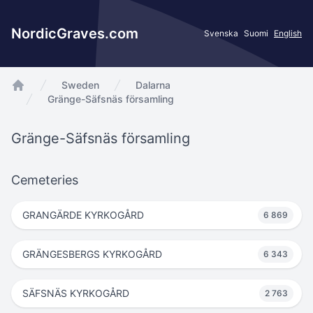
NordicGraves.com
Svenska
Suomi
English
Sweden
Dalarna
app.Start
Gränge-Säfsnäs församling
Gränge-Säfsnäs församling
Cemeteries
GRANGÄRDE KYRKOGÅRD
6 869
GRÄNGESBERGS KYRKOGÅRD
6 343
SÄFSNÄS KYRKOGÅRD
2 763