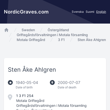
NordicGraves.com
Svenska
Suomi
English
Sweden
Östergötland
app.Start
Griftegårdsförvaltningen i Motala församling
Motala Griftegård
3 F1
Sten Åke Ahlgren
Sten Åke Ahlgren
1940-05-04
2000-07-07
Date of birth
Date of death
1 3 F1 254
Motala Griftegård
Griftegårdsförvaltningen i Motala församling