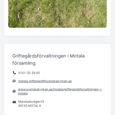
Griftegårdsförvaltningen i Motala
församling
0141-20 29 40
motala.griftegard@svenskakyrkan.se
www.svenskakyrkan.se/motala/griftegardsforvaltningen-i-
motala
Marstadsvägen19
59135 MOTALA