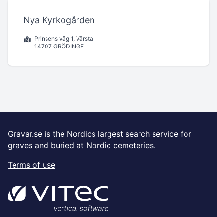
Nya Kyrkogården
Prinsens väg 1, Vårsta
14707 GRÖDINGE
Gravar.se is the Nordics largest search service for
graves and buried at Nordic cemeteries.
Terms of use