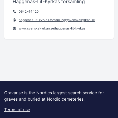
Häggenås-Lit-Kyrkås församling
0642-44 120
haggenas-lit-kyrkas.forsamling@svenskakyrkan.se
www.svenskakyrkan.se/haggenas-lit-kyrkas
Gravar.se is the Nordics largest search service for
graves and buried at Nordic cemeteries.
Terms of use