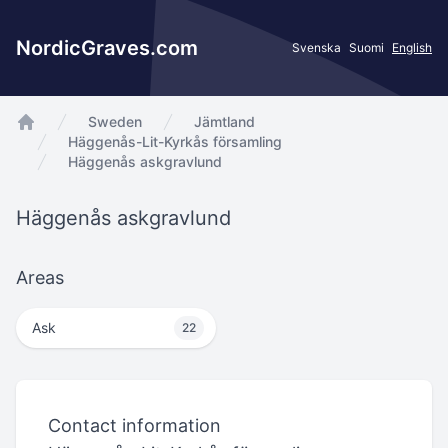
NordicGraves.com
Svenska
Suomi
English
Sweden
Jämtland
app.Start
Häggenås-Lit-Kyrkås församling
Häggenås askgravlund
Häggenås askgravlund
Areas
Ask
22
Contact information