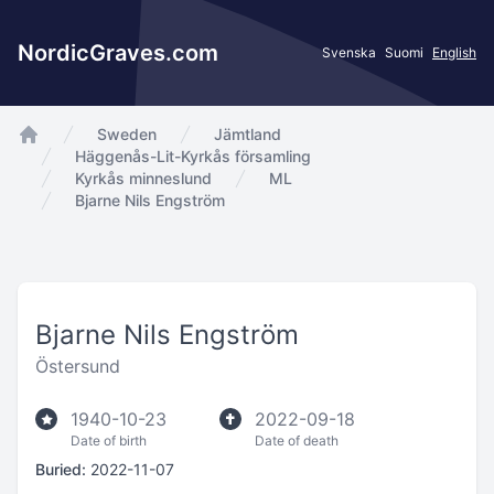
NordicGraves.com
Svenska
Suomi
English
Sweden
Jämtland
app.Start
Häggenås-Lit-Kyrkås församling
Kyrkås minneslund
ML
Bjarne Nils Engström
Bjarne Nils Engström
Östersund
1940-10-23
2022-09-18
Date of birth
Date of death
Buried:
2022-11-07