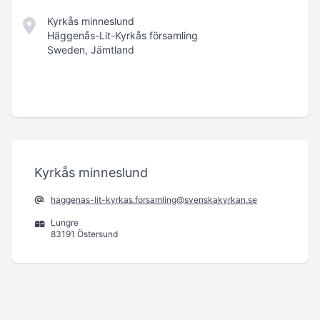
Kyrkås minneslund
Häggenås-Lit-Kyrkås församling
Sweden, Jämtland
Kyrkås minneslund
haggenas-lit-kyrkas.forsamling@svenskakyrkan.se
Lungre
83191 Östersund