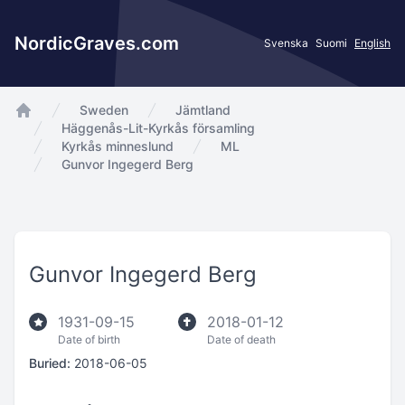
NordicGraves.com
Svenska
Suomi
English
Sweden
Jämtland
app.Start
Häggenås-Lit-Kyrkås församling
Kyrkås minneslund
ML
Gunvor Ingegerd Berg
Gunvor Ingegerd Berg
1931-09-15
2018-01-12
Date of birth
Date of death
Buried:
2018-06-05