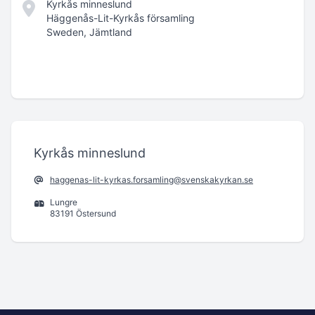
Kyrkås minneslund
Häggenås-Lit-Kyrkås församling
Sweden, Jämtland
Kyrkås minneslund
haggenas-lit-kyrkas.forsamling@svenskakyrkan.se
Lungre
83191 Östersund