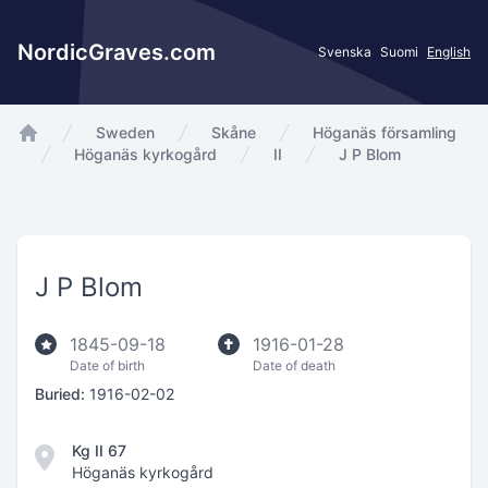
NordicGraves.com
Svenska
Suomi
English
Sweden
Skåne
Höganäs församling
app.Start
Höganäs kyrkogård
II
J P Blom
J P Blom
1845-09-18
1916-01-28
Date of birth
Date of death
Buried:
1916-02-02
Kg II 67
Höganäs kyrkogård