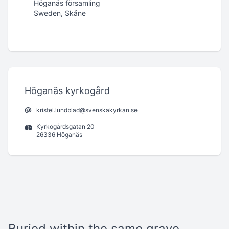
Höganäs församling
Sweden, Skåne
Höganäs kyrkogård
kristel.lundblad@svenskakyrkan.se
Kyrkogårdsgatan 20
26336 Höganäs
Buried within the same grave