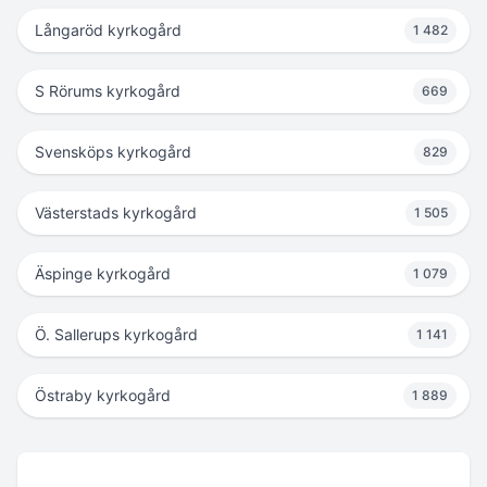
Långaröd kyrkogård
1 482
S Rörums kyrkogård
669
Svensköps kyrkogård
829
Västerstads kyrkogård
1 505
Äspinge kyrkogård
1 079
Ö. Sallerups kyrkogård
1 141
Östraby kyrkogård
1 889