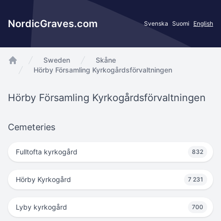
NordicGraves.com
Svenska
Suomi
English
Sweden
Skåne
app.Start
Hörby Församling Kyrkogårdsförvaltningen
Hörby Församling Kyrkogårdsförvaltningen
Cemeteries
Fulltofta kyrkogård
832
Hörby Kyrkogård
7 231
Lyby kyrkogård
700