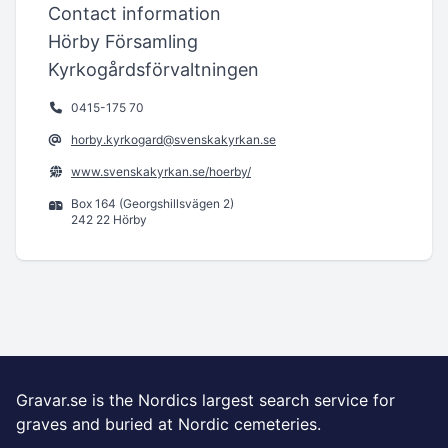
Contact information
Hörby Församling
Kyrkogårdsförvaltningen
0415-175 70
horby.kyrkogard@svenskakyrkan.se
www.svenskakyrkan.se/hoerby/
Box 164 (Georgshillsvägen 2)
242 22 Hörby
Gravar.se is the Nordics largest search service for
graves and buried at Nordic cemeteries.