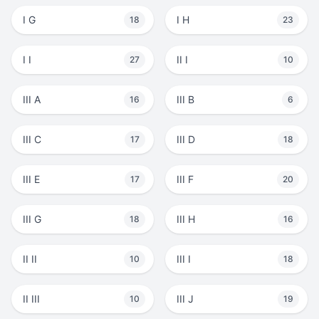
I G
I H
18
23
I I
II I
27
10
III A
III B
16
6
III C
III D
17
18
III E
III F
17
20
III G
III H
18
16
II II
III I
10
18
II III
III J
10
19