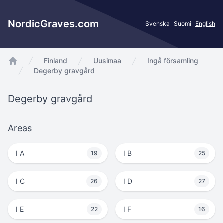
NordicGraves.com
Svenska
Suomi
English
Finland
Uusimaa
Ingå församling
app.Start
Degerby gravgård
Degerby gravgård
Areas
I A
I B
19
25
I C
I D
26
27
I E
I F
22
16