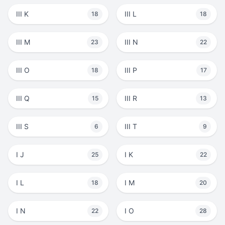
III K
III L
18
18
III M
III N
23
22
III O
III P
18
17
III Q
III R
15
13
III S
III T
6
9
I J
I K
25
22
I L
I M
18
20
I N
I O
22
28