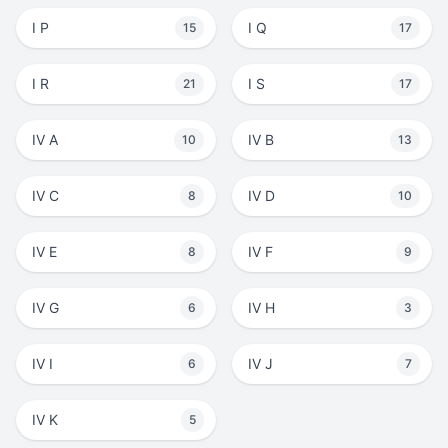
I P
I Q
15
17
I R
I S
21
17
IV A
IV B
10
13
IV C
IV D
8
10
IV E
IV F
8
9
IV G
IV H
6
3
IV I
IV J
6
7
IV K
5