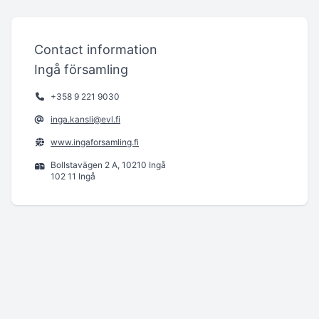
Contact information
Ingå församling
+358 9 221 9030
inga.kansli@evl.fi
www.ingaforsamling.fi
Bollstavägen 2 A, 10210 Ingå
102 11 Ingå