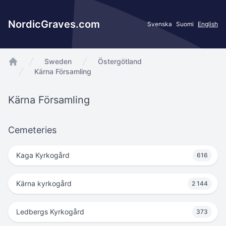
NordicGraves.com
Svenska
Suomi
English
Sweden
Östergötland
app.Start
Kärna Församling
Kärna Församling
Cemeteries
Kaga Kyrkogård
616
Kärna kyrkogård
2 144
Ledbergs Kyrkogård
373