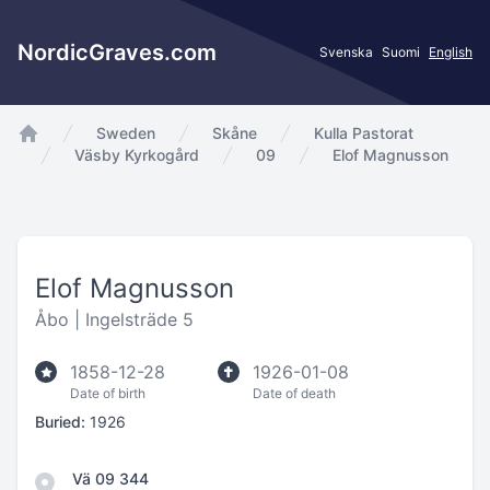
NordicGraves.com
Svenska
Suomi
English
Sweden
Skåne
Kulla Pastorat
app.Start
Väsby Kyrkogård
09
Elof Magnusson
Elof Magnusson
Åbo |
Ingelsträde 5
1858-12-28
1926-01-08
Date of birth
Date of death
Buried:
1926
Vä 09 344