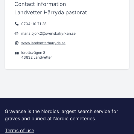
Contact information
Landvetter Härryda pastorat
0704-10 71 28
maria.bjork2@svenskakyrkan.se
www.landvatterharryda.se
Idrottsvägen 8
43832 Landvetter
Gravar.se is the Nordics largest search service for
graves and buried at Nordic cemeteries.
Terms of use