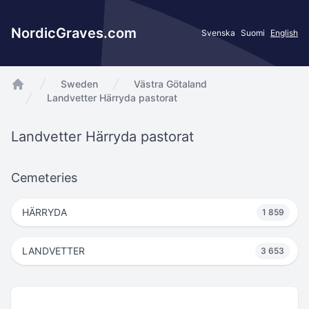
NordicGraves.com
Svenska
Suomi
English
Sweden
Västra Götaland
app.Start
Landvetter Härryda pastorat
Landvetter Härryda pastorat
Cemeteries
HÄRRYDA
1 859
LANDVETTER
3 653