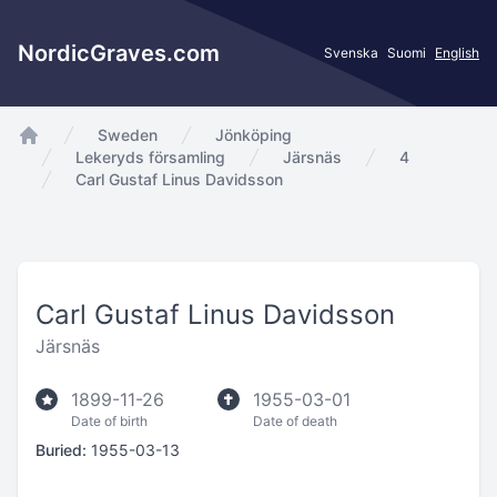
NordicGraves.com
Svenska
Suomi
English
Sweden
Jönköping
app.Start
Lekeryds församling
Järsnäs
4
Carl Gustaf Linus Davidsson
Carl Gustaf Linus Davidsson
Järsnäs
1899-11-26
1955-03-01
Date of birth
Date of death
Buried:
1955-03-13