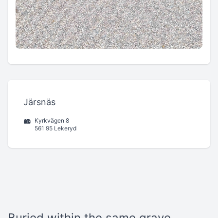
Järsnäs
Kyrkvägen 8
561 95 Lekeryd
Buried within the same grave