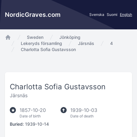
NordicGraves.com
Svenska
Suomi
English
Sweden
Jönköping
app.Start
Lekeryds församling
Järsnäs
4
Charlotta Sofia Gustavsson
Charlotta Sofia Gustavsson
Järsnäs
1857-10-20
1939-10-03
Date of birth
Date of death
Buried:
1939-10-14