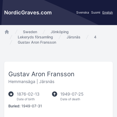
NordicGraves.com
Svenska
Suomi
English
Sweden
Jönköping
app.Start
Lekeryds församling
Järsnäs
4
Gustav Aron Fransson
Gustav Aron Fransson
Hemmansäga |
Järsnäs
1876-02-13
1949-07-25
Date of birth
Date of death
Buried:
1949-07-31