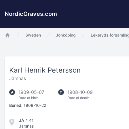
NordicGraves.com
Sweden
Jönköping
Lekeryds församlin
app.Start
Karl Henrik Petersson
Järsnäs
1909-05-07
1908-10-09
Date of birth
Date of death
Buried:
1908-10-22
JÄ 4 41
Järsnäs