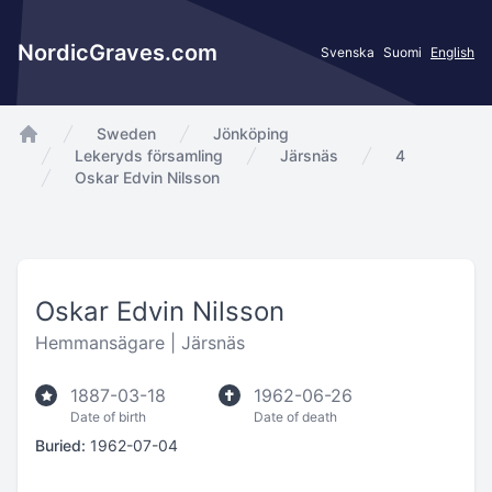
NordicGraves.com
Svenska
Suomi
English
Sweden
Jönköping
app.Start
Lekeryds församling
Järsnäs
4
Oskar Edvin Nilsson
Oskar Edvin Nilsson
Hemmansägare |
Järsnäs
1887-03-18
1962-06-26
Date of birth
Date of death
Buried:
1962-07-04