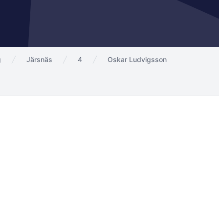
g
Järsnäs
4
Oskar Ludvigsson