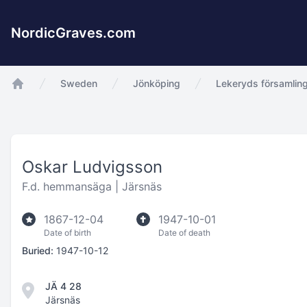
NordicGraves.com
Sweden
Jönköping
Lekeryds församlin
app.Start
Oskar Ludvigsson
F.d. hemmansäga |
Järsnäs
1867-12-04
1947-10-01
Date of birth
Date of death
Buried:
1947-10-12
JÄ 4 28
Järsnäs