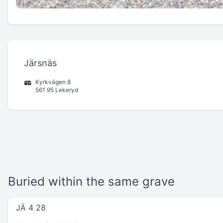
Järsnäs
Kyrkvägen 8
561 95 Lekeryd
Buried within the same grave
JÄ 4 28