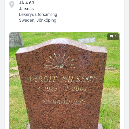
JÄ 4 63
Järsnäs
Lekeryds församling
Sweden, Jönköping
2