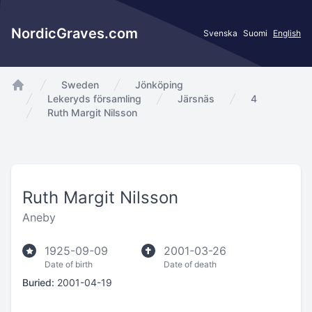
NordicGraves.com
Svenska
Suomi
English
Sweden
Jönköping
app.Start
Lekeryds församling
Järsnäs
4
Ruth Margit Nilsson
Ruth Margit Nilsson
Aneby
1925-09-09
2001-03-26
Date of birth
Date of death
Buried:
2001-04-19