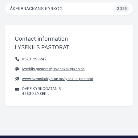
ÅKERBRÄCKANS KYRKOG
2 226
Contact information
LYSEKILS PASTORAT
0523-293242
lysekils.pastorat@svenskakyrkan.se
www.svenskakyrkan.se/lysekils-pastorat
ÖVRE KYRKOGATAN 3
45330 LYSEKIL