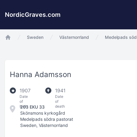
NordicGraves.com
Sweden
Västernorrland
Medelpads södr
app.Start
Hanna Adamsson
1907
1941
Date
Date
of
of
birth
death
203 EKU 33
Skönsmons kyrkogård
Medelpads södra pastorat
Sweden, Västernorrland