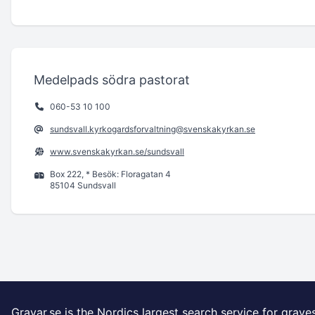
Medelpads södra pastorat
060-53 10 100
sundsvall.kyrkogardsforvaltning@svenskakyrkan.se
www.svenskakyrkan.se/sundsvall
Box 222, * Besök: Floragatan 4
85104 Sundsvall
Gravar.se is the Nordics largest search service for grave