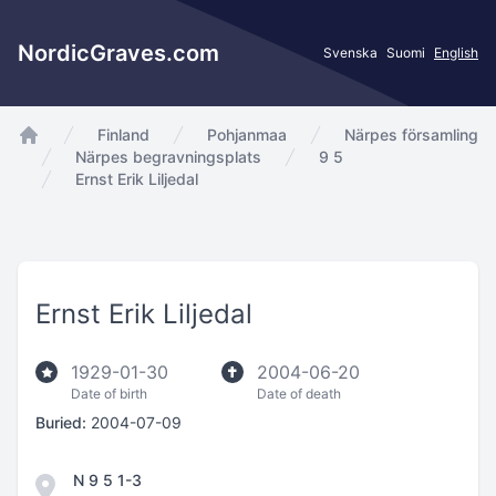
NordicGraves.com
Svenska
Suomi
English
Finland
Pohjanmaa
Närpes församling
app.Start
Närpes begravningsplats
9 5
Ernst Erik Liljedal
Ernst Erik Liljedal
1929-01-30
2004-06-20
Date of birth
Date of death
Buried:
2004-07-09
N 9 5 1-3