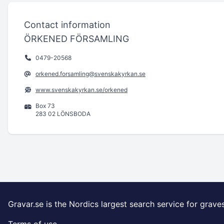
Contact information
ÖRKENED FÖRSAMLING
0479-20568
orkened.forsamling@svenskakyrkan.se
www.svenskakyrkan.se/orkened
Box 73
283 02 LÖNSBODA
Gravar.se is the Nordics largest search service for grave