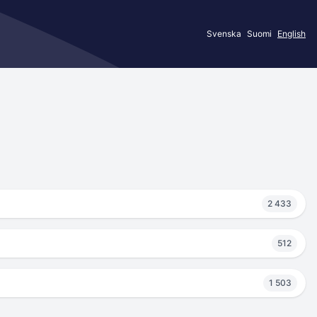
Svenska
Suomi
English
2 433
512
1 503