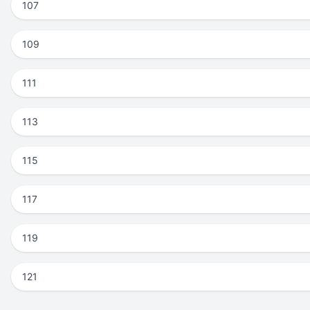
107
109
111
113
115
117
119
121