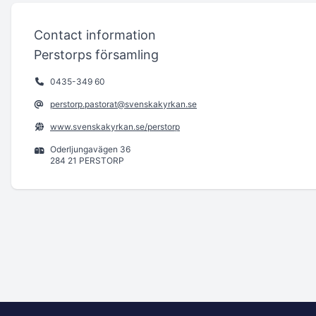
Contact information
Perstorps församling
0435-349 60
perstorp.pastorat@svenskakyrkan.se
www.svenskakyrkan.se/perstorp
Oderljungavägen 36
284 21 PERSTORP