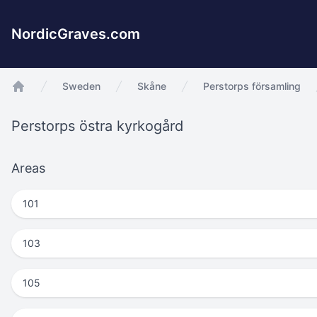
NordicGraves.com
Sweden
Skåne
Perstorps församling
app.Start
Perstorps östra kyrkogård
Areas
101
103
105