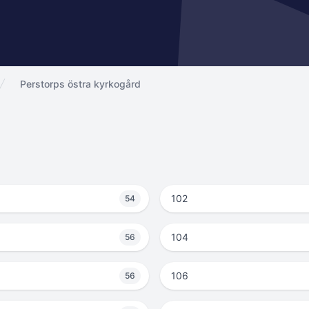
Perstorps östra kyrkogård
102
54
104
56
106
56