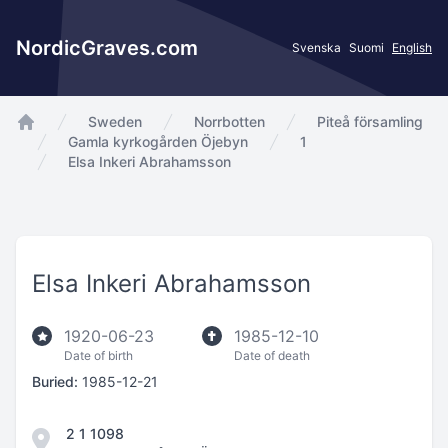
NordicGraves.com
Svenska
Suomi
English
Sweden
Norrbotten
Piteå församling
app.Start
Gamla kyrkogården Öjebyn
1
Elsa Inkeri Abrahamsson
Elsa Inkeri Abrahamsson
1920-06-23
1985-12-10
Date of birth
Date of death
Buried:
1985-12-21
2 1 1098