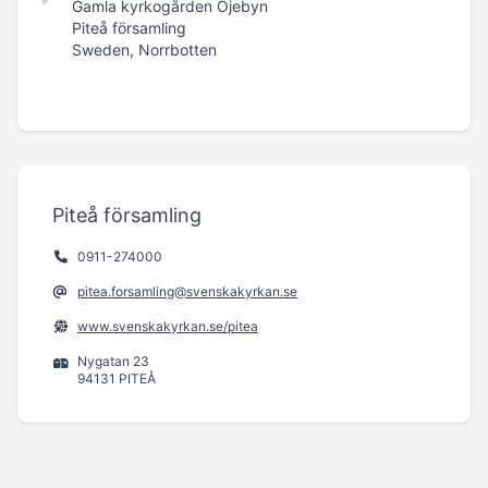
Gamla kyrkogården Öjebyn
Piteå församling
Sweden, Norrbotten
Piteå församling
0911-274000
pitea.forsamling@svenskakyrkan.se
www.svenskakyrkan.se/pitea
Nygatan 23
94131 PITEÅ