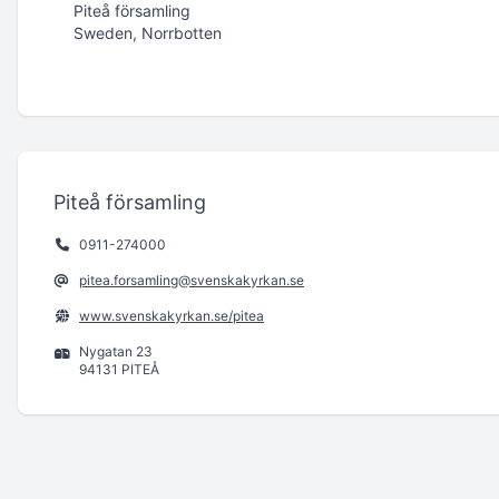
Piteå församling
Sweden, Norrbotten
Piteå församling
0911-274000
pitea.forsamling@svenskakyrkan.se
www.svenskakyrkan.se/pitea
Nygatan 23
94131 PITEÅ