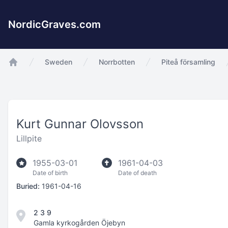
NordicGraves.com
Sweden
Norrbotten
Piteå församling
app.Start
Kurt Gunnar Olovsson
Lillpite
1955-03-01
1961-04-03
Date of birth
Date of death
Buried:
1961-04-16
2 3 9
Gamla kyrkogården Öjebyn