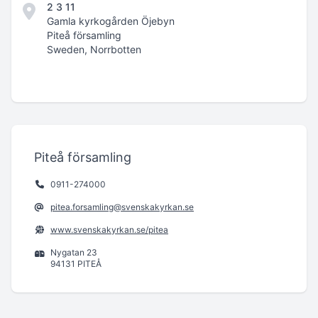
2 3 11
Gamla kyrkogården Öjebyn
Piteå församling
Sweden, Norrbotten
Piteå församling
0911-274000
pitea.forsamling@svenskakyrkan.se
www.svenskakyrkan.se/pitea
Nygatan 23
94131 PITEÅ