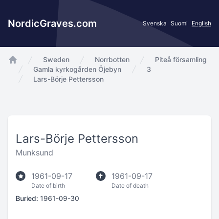
NordicGraves.com
Svenska
Suomi
English
Sweden
Norrbotten
Piteå församling
app.Start
Gamla kyrkogården Öjebyn
3
Lars-Börje Pettersson
Lars-Börje Pettersson
Munksund
1961-09-17
1961-09-17
Date of birth
Date of death
Buried:
1961-09-30