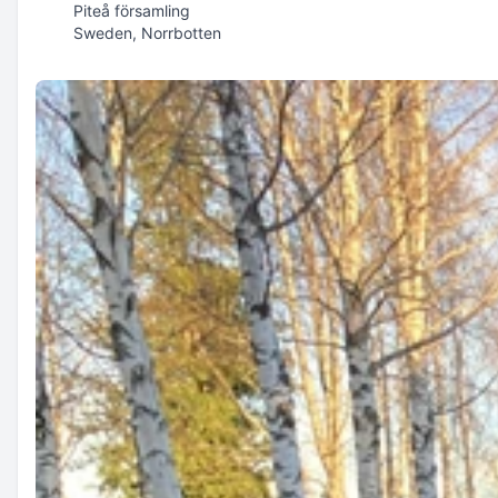
Piteå församling
Sweden, Norrbotten