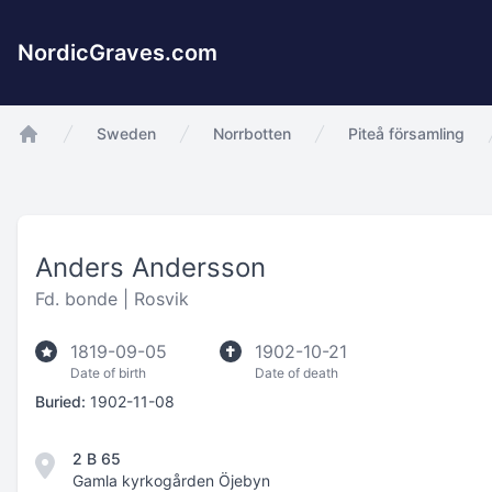
NordicGraves.com
Sweden
Norrbotten
Piteå församling
app.Start
Anders Andersson
Fd. bonde |
Rosvik
1819-09-05
1902-10-21
Date of birth
Date of death
Buried:
1902-11-08
2 B 65
Gamla kyrkogården Öjebyn