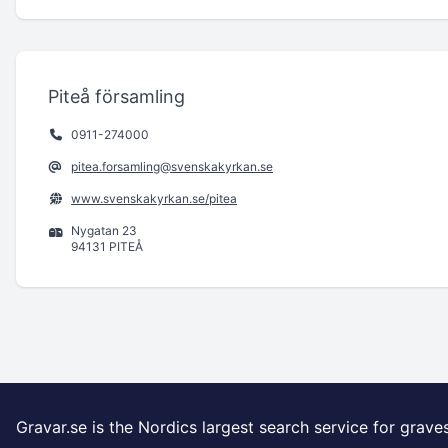
Piteå församling
0911-274000
pitea.forsamling@svenskakyrkan.se
www.svenskakyrkan.se/pitea
Nygatan 23
94131 PITEÅ
Gravar.se is the Nordics largest search service for grave