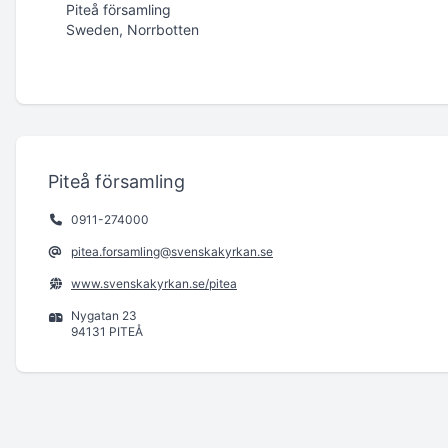
Piteå församling
Sweden, Norrbotten
Piteå församling
0911-274000
pitea.forsamling@svenskakyrkan.se
www.svenskakyrkan.se/pitea
Nygatan 23
94131 PITEÅ