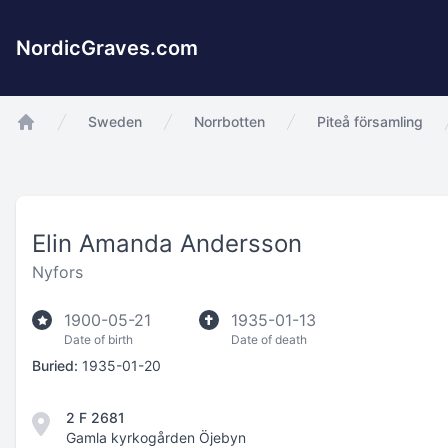
NordicGraves.com
Sweden
Norrbotten
Piteå församling
app.Start
Elin Amanda Andersson
Nyfors
1900-05-21
1935-01-13
Date of birth
Date of death
Buried:
1935-01-20
2 F 2681
Gamla kyrkogården Öjebyn